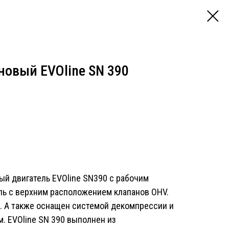
новый EVOline SN 390
й двигатель EVOline SN390 с рабочим
ль с верхним расположением клапанов OHV.
л. А также оснащен системой декомпрессии и
. EVOline SN 390 выполнен из