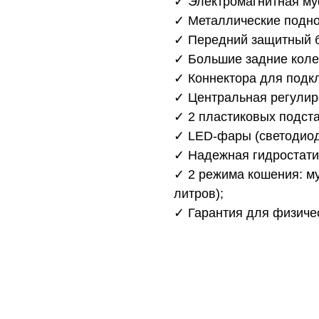
✓ Электромагнитная му
✓ Металлические подно
✓ Передний защитный 
✓ Большие задние коле
✓ Коннектора для подк
✓ Центральная регулир
✓ 2 пластиковых подста
✓ LED-фары (светодиод
✓ Надежная гидростати
✓ 2 режима кошения: му
литров);
✓ Гарантия для физичес