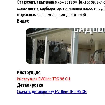
Эта разница вызвана множеством факторов, вклю
охлаждение, карбюратор, топливный насос и т. д.
отдельными экземплярами двигателей.
Видео
Инструкция
Инструкция EVOline TRG 96 CH
Деталировка
Скачать деталировку EVOline TRG 96 CH