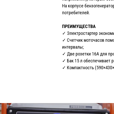
На корпусе бензогенерато
потребителей.
ПРЕИМУЩЕСТВА
✓ Электростартер эконом
✓ Счетчик моточасов пом
интервалы;
✓ Две розетки 16А для пр
✓ Бак 15 л обеспечивает р
✓ Компактность (590×430×