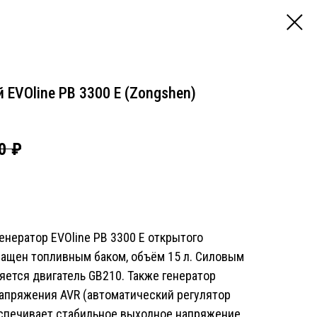
 EVOline PB 3300 E (Zongshen)
0
₽
нератор EVOline PB 3300 E открытого
нащен топливным баком, объём 15 л. Силовым
яется двигатель GB210. Также генератор
апряжения AVR (автоматический регулятор
спечивает стабильное выходное напряжение.