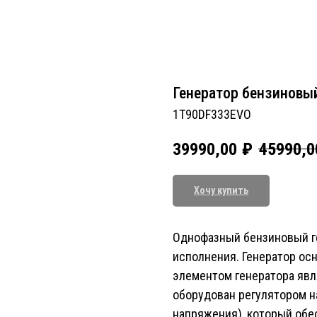
Генератор бензиновый
1T90DF333EVO
39990,00
₽
45990,0
Хочу купить
Однофазный бензиновый ге
исполнения. Генератор ос
элементом генератора явл
оборудован регулятором н
напряжения), который обе