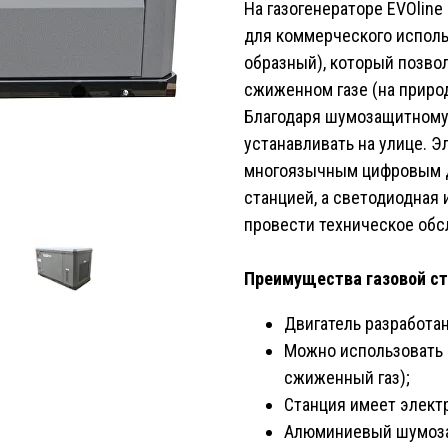
На газогенераторе EVOlin
для коммерческого исполь
образный), который позво
сжиженном газе (на приро
Благодаря шумозащитному 
устанавливать на улице. Э
многоязычным цифровым д
станцией, а светодиодная
провести техническое обс
Преимущества газовой ста
Двигатель разработа
Можно использовать 
сжиженный газ);
Станция имеет элект
Алюминиевый шумоза