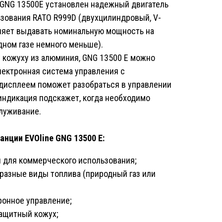
e GNG 13500E установлен надежный двигатель
зования RATO R999D (двухцилиндровый, V-
ляет выдавать номинальную мощность на
дном газе немного меньше).
кожуху из алюминия, GNG 13500 E можно
лектронная система управления с
исплеем поможет разобраться в управлении
 индикация подскажет, когда необходимо
луживание.
нции EVOline GNG 13500 E:
н для коммерческого использования;
разные виды топлива (природный газ или
ронное управление;
щитный кожух;