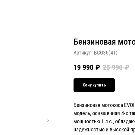
Бензиновая мото
Артикул:
BCG36(4T)
19 990
₽
25 990
₽
Хочу купить
Бензиновая мотокоса EVOli
модель, оснащенная 4-х т
мощностью 1 л.с., облада
надежностью и высокой п