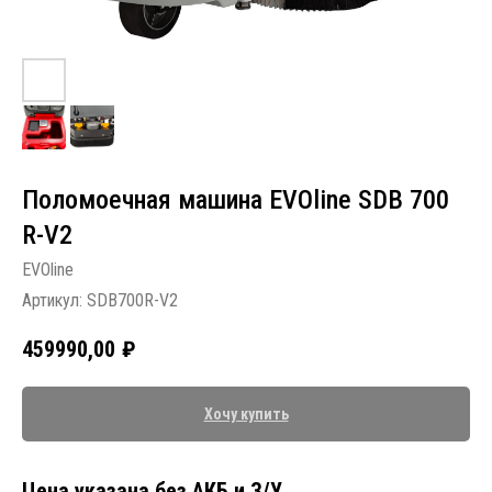
Поломоечная машина EVOline SDB 700
R-V2
EVOline
Артикул:
SDB700R-V2
459990,00
₽
Хочу купить
Цена указана без АКБ и З/У