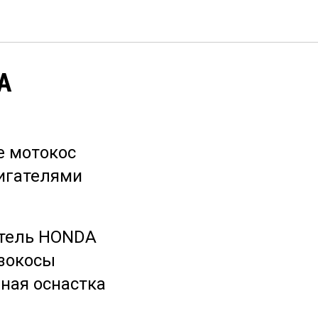
A
е мотокос
вигателями
гатель HONDA
нзокосы
ная оснастка