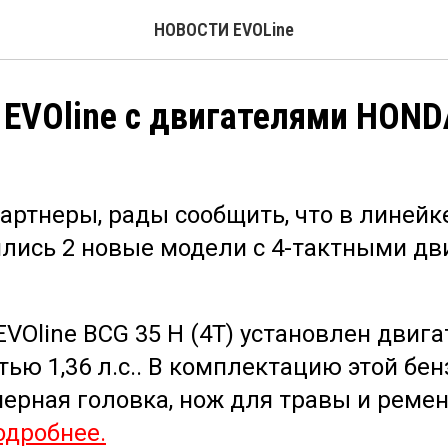
НОВОСТИ EVOLine
EVOline с двигателями HOND
ртнеры, рады сообщить, что в линейк
ились 2 новые модели с 4-тактными д
EVOline BCG 35 H (4T) установлен дви
ью 1,36 л.с.. В комплектацию этой бе
ерная головка, нож для травы и ремен
одробнее.