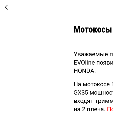
Мотокосы 
Уважаемые па
EVOline появ
HONDA.
На мотокосе 
GX35 мощност
входят тримм
на 2 плеча.
П