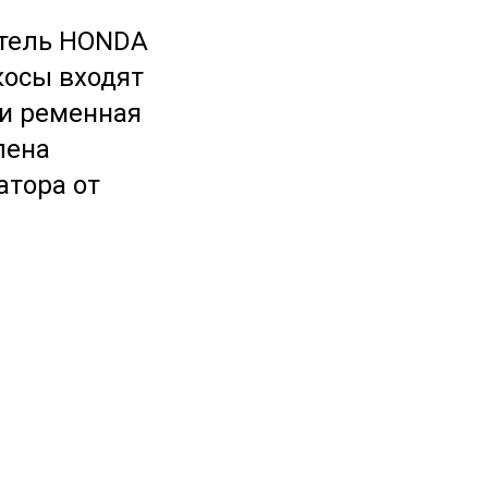
гатель HONDA
косы входят
 и ременная
лена
атора от