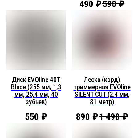
490
₽
590
₽
Диск EVOline 40T
Леска (корд)
Blade (255 мм, 1,3
триммерная EVOline
мм, 25,4 мм, 40
SILENT CUT (2.4 мм,
зубьев)
81 метр)
550
₽
890
₽
1 490
₽