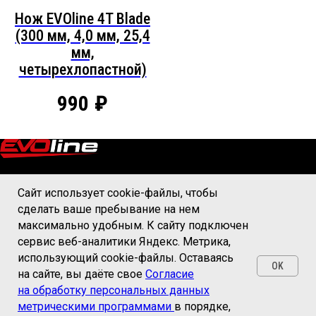
Нож EVOline 4T Blade
(300 мм, 4,0 мм, 25,4
мм,
четырехлопастной)
990
₽
КАТАЛОГ
О БРЕНДЕ
Сайт использует cookie-файлы, чтобы
СЕРВИС И ГАРАНТИЯ
сделать ваше пребывание на нем
максимально удобным. К cайту подключен
ГДЕ КУПИТЬ?
КОНТАКТЫ
сервис веб-аналитики Яндекс. Метрика,
использующий cookie-файлы. Оставаясь
Обращаем Ваше внимание на то, что вся информация, размещенная на
OK
на сайте, вы даёте свое
Согласие
настоящем интернет-сайте, носит исключительно информационный
характер и ни при каких условиях не является публичной офертой,
на обработку персональных данных
определяемой положениями Статьи 437 Гражданского кодекса
метрическими программами
в порядке,