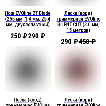
Нож EVOline 2T Blade
Леска (корд)
(255 мм, 1,4 мм, 25,4
триммерная EVOline
мм, двухлопастной)
SILENT CUT (3.0 мм,
15 метров)
250
₽
290
₽
290
₽
450
₽
Леска (корд)
Леска (корд)
триммерная EVOline
триммерная EVOline