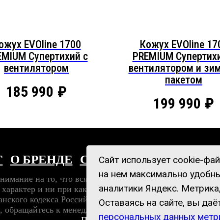
ожух EVOline 1700
Кожух EVOline 17
EMIUM Супертихий c
PREMIUM Супертихи
вентилятором
вентилятором и зи
пакетом
185 990
₽
199 990
₽
Г
О БРЕНДЕ
СЕРВИС И ГАРАНТИЯ
Сайт использует cookie-фа
на нем максимально удобны
имание на то, что вся информация, размещенная на нас
аналитики Яндекс. Метрика
арактер и ни при каких условиях не является публичн
анского кодекса Российской Федерации. Для получения 
Оставаясь на сайте, вы даё
та, обращайтесь к менеджерам компании ООО "АСТАРИ".
персональных данных мет