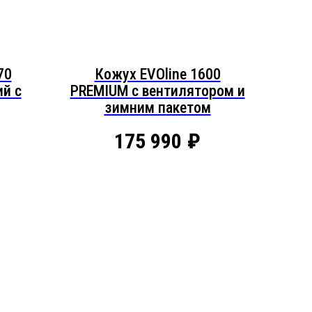
70
Кожух EVOline 1600
й c
PREMIUM c вентилятором и
зимним пакетом
175 990
₽