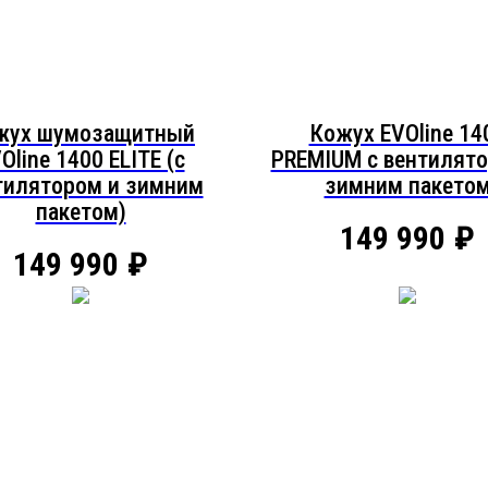
жух шумозащитный
Кожух EVOline 14
Oline 1400 ELITE (c
PREMIUM c вентилято
тилятором и зимним
зимним пакето
пакетом)
149 990
₽
149 990
₽