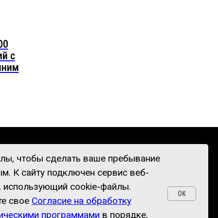
00
й c
мним
ГДЕ КУПИТЬ?
КОНТАКТЫ
йлы, чтобы сделать ваше пребывание
м. К cайту подключен сервис веб-
тоящем интернет-сайте, носит исключительно
, использующий cookie-файлы.
ой офертой, определяемой положениями
OK
точной информации о стоимости товаров и
те свое
Согласие на обработку
рическими программами
в порядке,