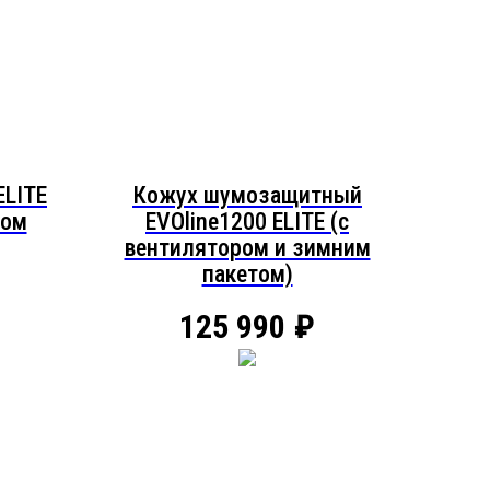
ELITE
Кожух шумозащитный
ром
EVOline1200 ELITE (c
вентилятором и зимним
пакетом)
125 990
₽