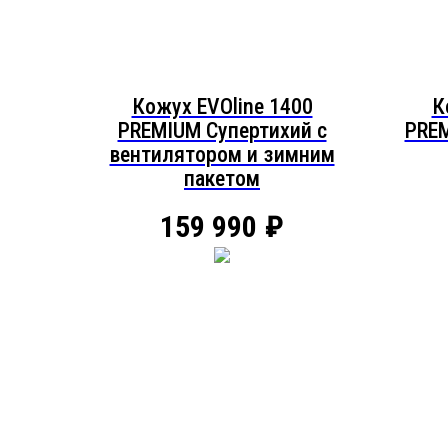
Кожух EVOline 1400
К
PREMIUM Супертихий c
PREM
вентилятором и зимним
пакетом
159 990
₽