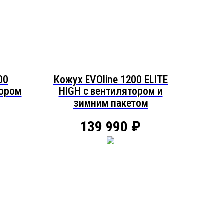
00
Кожух EVOline 1200 ELITE
тором
HIGH c вентилятором и
зимним пакетом
139 990
₽