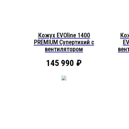
Кожух EVOline 1400
Ко
PREMIUM Супертихий c
EV
вентилятором
вен
145 990
₽