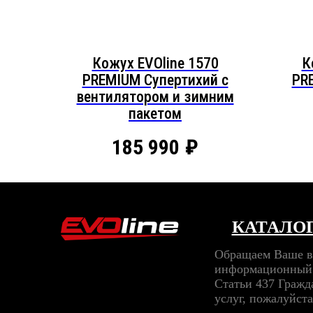
Кожух EVOline 1570
К
PREMIUM Супертихий c
PR
вентилятором и зимним
пакетом
185 990
₽
КАТАЛО
Обращаем Ваше вн
информационный х
Статьи 437 Гражд
услуг, пожалуйс