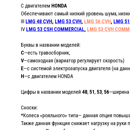
С двигателем
HONDA
Обеспечивают самый низкий уровень шума, низкий
III
LMG 48 CVH
,
LMG 53 CVH
,
LMG 56 CVH
,
LMG 51
IV
LMG 53 CSH COMMERCIAL
,
LMG 53 CVH COMM
Буквы в названии моделей:
C
—есть травосборник,
V
—самоходная (вариатор регулирует скорость)
E
—с системой электрозапуска двигателя (на дан
H
—с двигателем HONDA
Цифры в названии моделей
48
,
51
,
53
,
56
—ширина 
Сноски:
*Колеса «рояльного» типа— данная опция повыша
Также данная функция снижает нагрузку на руки 