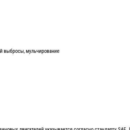
ой выбросы, мульчирование
новых двигателей указывается согласно стандарту SAE J19