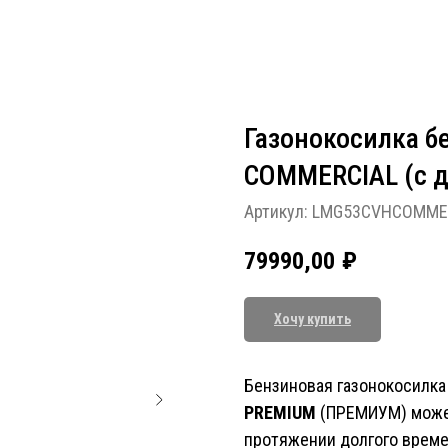
Газонокосилка б
COMMERCIAL (с д
Артикул:
LMG53CVHCOMME
79990,00
₽
Хочу купить
Бензиновая газонокосилка
PREMIUM
(ПРЕМИУМ) может
протяжении долгого време