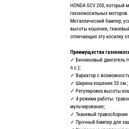
HONDA GCV 200, который 
газонокосильных моторов.
Металлический бампер, ус
высоты кошения, тканевый
отличающих эту косилку о
Преимущества газонокос
✓ Бензиновый двигатель H
л.с.);
✓ Вариатор с возможност
✓ Ширина кошения 53 см.;
✓ Регулировка высоты кош
✓ 4 режима работы: травос
мульчирование;
✓ Тканевый травосборник 
✓ Прочный бампер для за