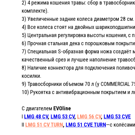
2) 4 режима кошения травы: сбор в травосборни
комплекте).
3) Увеличенные задние колеса диаметром 28 см.
4) Все колеса стоят на двойных шарикоподшипни
5) Центральная регулировка высоты кошения, с 
6) Прочная стальная дека с порошковым покрыти
7) Специальная S-образная форма ножа создаёт
качественный срез и лучшее наполнение травос
8) Наличие коннектора для подключения поливоч
косилки.
9) Травосборники объемом 70 л (у
COMMERCIAL
7
10) Рукоятка с антивибрационным покрытием и л
С двигателем
EVOline
I
LMG 48 CV
,
LMG 53 CV
,
LMG 56 CV
,
LMG 53 CVE
II
LMG 51 CV TURN
,
LMG 51 CVE TURN
—с колёсами