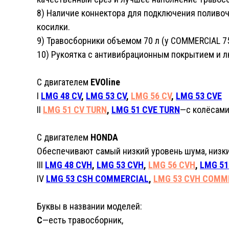
8) Наличие коннектора для подключения поливоч
косилки.
9) Травосборники объемом 70 л (у
COMMERCIAL
7
10) Рукоятка с антивибрационным покрытием и л
С двигателем
EVOline
I
LMG 48 CV
,
LMG 53 CV
,
LMG 56 CV
,
LMG 53 CVE
II
LMG 51 CV TURN
,
LMG 51 CVE TURN
—с колёсами
С двигателем
HONDA
Обеспечивают самый низкий уровень шума, низкий
III
LMG 48 CVH
,
LMG 53 CVH
,
LMG 56 CVH
,
LMG 51
IV
LMG 53 CSH COMMERCIAL
,
LMG 53 CVH COMM
Буквы в названии моделей:
C
—есть травосборник,