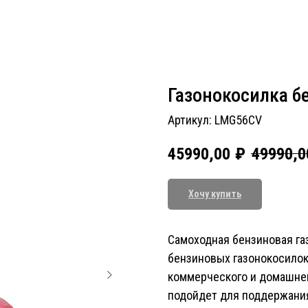
Газонокосилка б
Артикул:
LMG56CV
45990,00
₽
49990,0
Хочу купить
Самоходная бензиновая газ
бензиновых газонокосило
коммерческого и домашнег
подойдет для поддержания