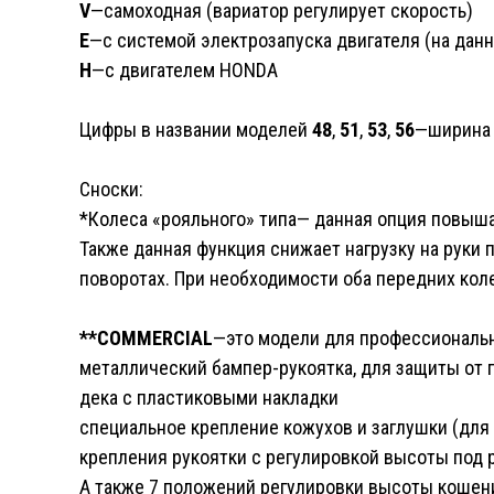
V
—самоходная (вариатор регулирует скорость)
E
—с системой электрозапуска двигателя (на дан
H
—с двигателем HONDA
Цифры в названии моделей
48
,
51
,
53
,
56
—ширина 
Сноски:
*Колеса «рояльного» типа— данная опция повыша
Также данная функция снижает нагрузку на руки 
поворотах. При необходимости оба передних кол
**COMMERCIAL
—это модели для профессиональн
металлический бампер-рукоятка, для защиты от 
дека с пластиковыми накладки
специальное крепление кожухов и заглушки (дл
крепления рукоятки с регулировкой высоты под 
А также 7 положений регулировки высоты кошен