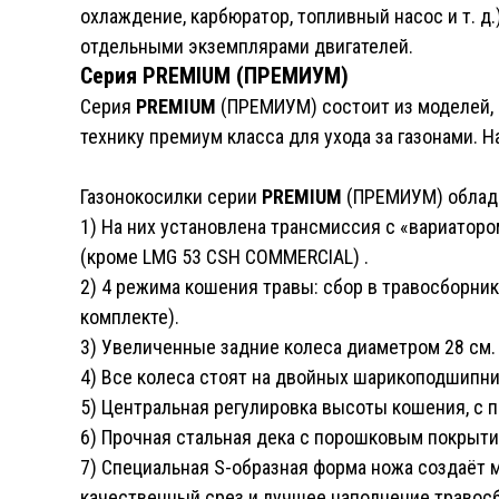
охлаждение, карбюратор, топливный насос и т. д.
отдельными экземплярами двигателей.
Серия PREMIUM (ПРЕМИУМ)
Cерия
PREMIUM
(ПРЕМИУМ) состоит из моделей, 
технику премиум класса для ухода за газонами. Н
Газонокосилки серии
PREMIUM
(ПРЕМИУМ) облад
1) На них установлена трансмиссия с «вариатор
(кроме LMG 53 CSH COMMERCIAL) .
2) 4 режима кошения травы: сбор в травосборни
комплекте).
3) Увеличенные задние колеса диаметром 28 см.
4) Все колеса стоят на двойных шарикоподшипни
5) Центральная регулировка высоты кошения, с 
6) Прочная стальная дека с порошковым покрыти
7) Специальная S-образная форма ножа создаёт
качественный срез и лучшее наполнение травос